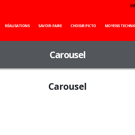
i
RÉALISATIONS
SAVOIR-FAIRE
CHOISIR PICTO
MOYENS TECHNI
Carousel
Carousel