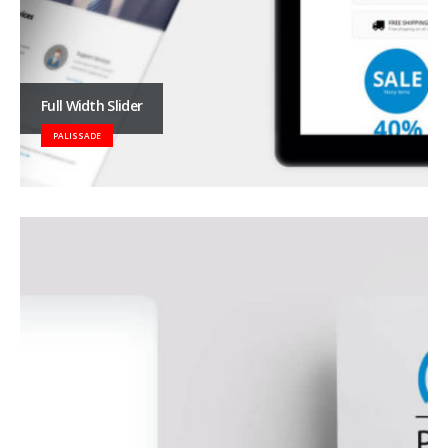
Full Width Slider
PALISSADE