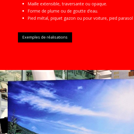
Maille extensible, traversante ou opaque.
Forme de plume ou de goutte d’eau.
Pied métal, piquet gazon ou pour voiture, pied parasol
Exemples de réalisations