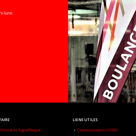
i-lune.
FAIRE
LIENS UTILES
format et Signalétique
Communication COVID