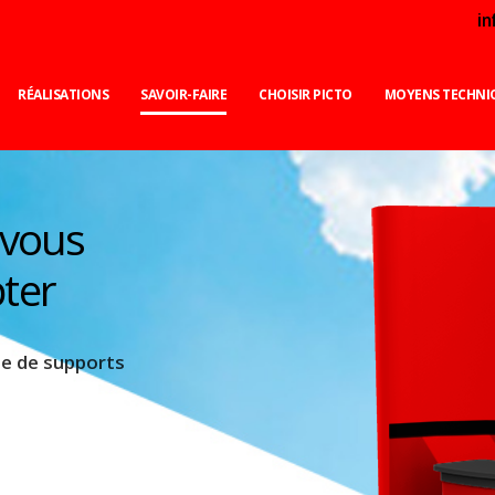
i
RÉALISATIONS
SAVOIR-FAIRE
CHOISIR PICTO
MOYENS TECHNI
 vous
ter
 de supports