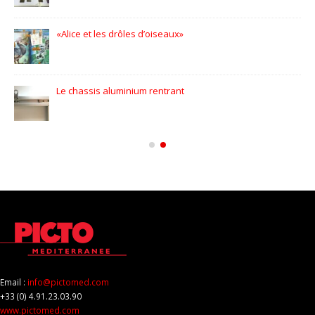
L’Occitane en Provence – Flora Orchestra
Icônes automobiles l’expo
Email :
info@pictomed.com
+33 (0) 4.91.23.03.90
www.pictomed.com