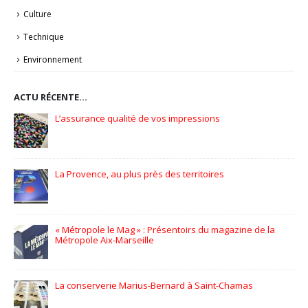
Culture
Technique
Environnement
ACTU RÉCENTE…
Pionniers d’hier – Précurseurs de demain
GPC Helmets – PLV en édition limitée
3 bis f à Aix-en-Provence
EFFIA, Stationnez en toute simplicité