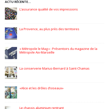
ACTU RÉCENTE…
Pionniers d’hier – Précurseurs de demain
GPC Helmets – PLV en édition limitée
zine de la
3 bis f à Aix-en-Provence
hamas
EFFIA, Stationnez en toute simplicité
L’Occitane en Provence – Flora Orchestra
Icônes automobiles l’expo