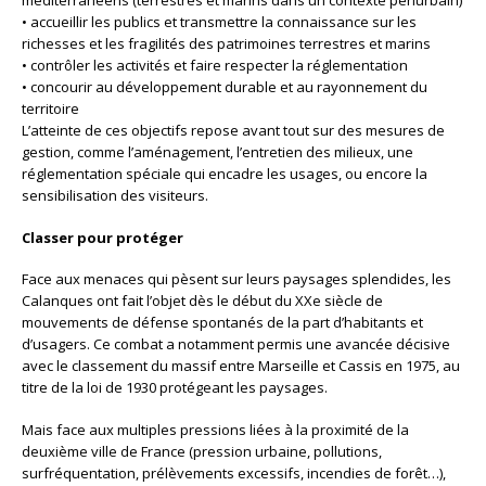
méditerranéens (terrestres et marins dans un contexte périurbain)
• accueillir les publics et transmettre la connaissance sur les
richesses et les fragilités des patrimoines terrestres et marins
• contrôler les activités et faire respecter la réglementation
• concourir au développement durable et au rayonnement du
territoire
L’atteinte de ces objectifs repose avant tout sur des mesures de
gestion, comme l’aménagement, l’entretien des milieux, une
réglementation spéciale qui encadre les usages, ou encore la
sensibilisation des visiteurs.
Classer pour protéger
Face aux menaces qui pèsent sur leurs paysages splendides, les
Calanques ont fait l’objet dès le début du XXe siècle de
mouvements de défense spontanés de la part d’habitants et
d’usagers. Ce combat a notamment permis une avancée décisive
avec le classement du massif entre Marseille et Cassis en 1975, au
titre de la loi de 1930 protégeant les paysages.
Mais face aux multiples pressions liées à la proximité de la
deuxième ville de France (pression urbaine, pollutions,
surfréquentation, prélèvements excessifs, incendies de forêt…),