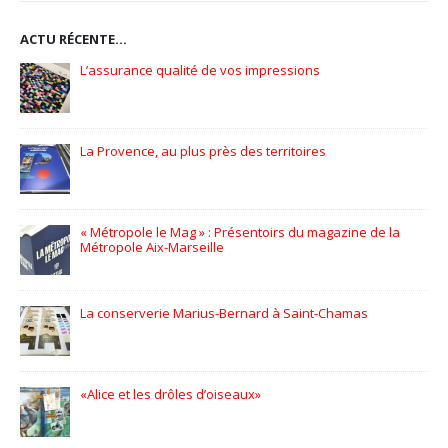
ACTU RÉCENTE…
Pionniers d’hier – Précurseurs de demain
GPC Helmets – PLV en édition limitée
3 bis f à Aix-en-Provence
EFFIA, Stationnez en toute simplicité
L’Occitane en Provence – Flora Orchestra