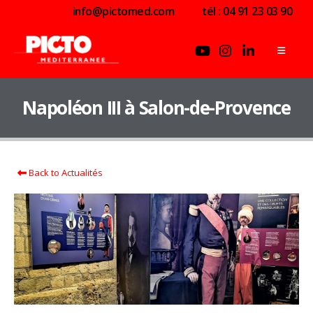
info@pictomed.com
tél : 04 91 23 03 90
Napoléon III à Salon-de-Provence
Back to Actualités