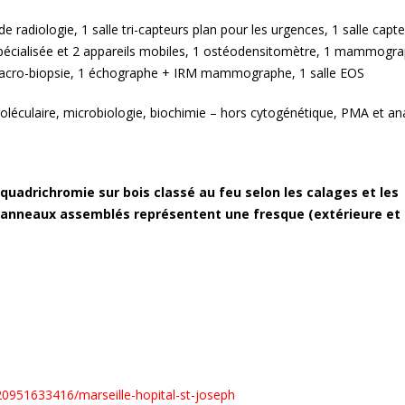
de radiologie, 1 salle tri-capteurs plan pour les urgences, 1 salle capt
 spécialisée et 2 appareils mobiles, 1 ostéodensitomètre, 1 mammogr
o-biopsie, 1 échographe + IRM mammographe, 1 salle EOS
oléculaire, microbiologie, biochimie – hors cytogénétique, PMA et an
uadrichromie sur bois classé au feu selon les calages et les
panneaux assemblés représentent une fresque (extérieure et
0951633416/marseille-hopital-st-joseph