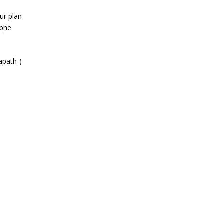
eur plan
aphe
apath-)