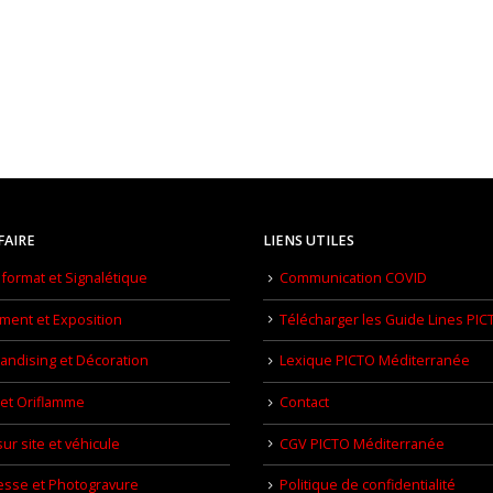
FAIRE
LIENS UTILES
format et Signalétique
Communication COVID
ment et Exposition
Télécharger les Guide Lines PIC
ndising et Décoration
Lexique PICTO Méditerranée
et Oriflamme
Contact
ur site et véhicule
CGV PICTO Méditerranée
esse et Photogravure
Politique de confidentialité