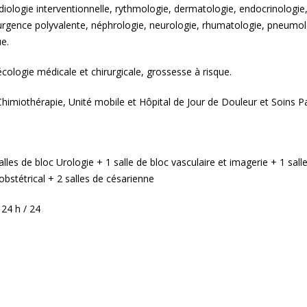
diologie interventionnelle, rythmologie, dermatologie, endocrinologie
urgence polyvalente, néphrologie, neurologie, rhumatologie, pneumol
ue.
écologie médicale et chirurgicale, grossesse à risque.
himiothérapie, Unité mobile et Hôpital de Jour de Douleur et Soins Pall
alles de bloc Urologie + 1 salle de bloc vasculaire et imagerie + 1 sall
obstétrical + 2 salles de césarienne
 24 h / 24