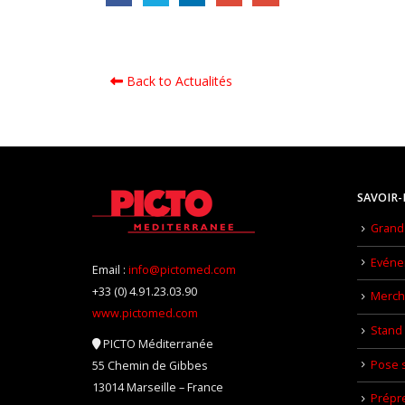
Back to Actualités
SAVOIR-
Grand 
Evéne
Email :
info@pictomed.com
+33 (0) 4.91.23.03.90
Mercha
www.pictomed.com
Stand 
PICTO Méditerranée
Pose s
55 Chemin de Gibbes
13014 Marseille – France
Prépr