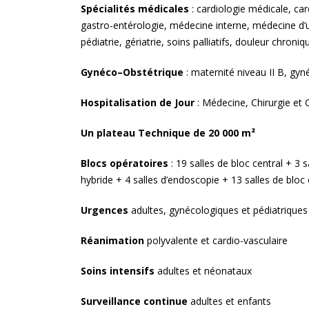
Spécialités médicales
: cardiologie médicale, car
gastro-entérologie, médecine interne, médecine d’
pédiatrie, gériatrie, soins palliatifs, douleur chroniq
Gynéco–Obstétrique
: maternité niveau II B, gyn
Hospitalisation de Jour
: Médecine, Chirurgie et C
Un plateau Technique de 20 000 m²
Blocs opératoires
: 19 salles de bloc central + 3 s
hybride + 4 salles d’endoscopie + 13 salles de bloc 
Urgences
adultes, gynécologiques et pédiatriques
Réanimation
polyvalente et cardio-vasculaire
Soins intensifs
adultes et néonataux
Surveillance continue
adultes et enfants