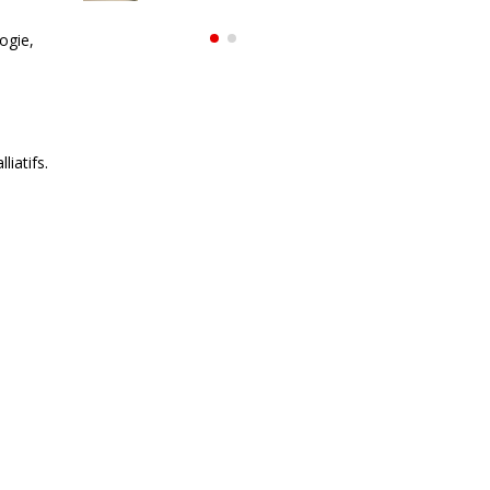
,
ogie,
iatifs.
e