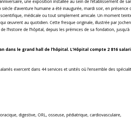
anniversaire, une exposition installée au sein de l’établissement de sa
de demain
impressions
 un siècle d’aventure humaine a été inaugurée, mardi soir, en présence 
scientifique, médicale ou tout simplement amicale. Un moment teint
 œuvrent au quotidien. Cette fresque originale, illustrée par Jochen
es
GPC Helmets – PLV en édition
La Provence, au p
limitée
territoires
 l’histoire de l’hôpital, depuis les prémices de sa fondation, jusqu’à
3 bis f à Aix-en-Provence
« Métropole le Mag
n dans le grand hall de l’hôpital. L’Hôpital compte 2 816 salari
Présentoirs du ma
la Métropole Aix-M
salariés exercent dans 44 services et unités où l’ensemble des spéciali
EFFIA, Stationnez en toute
La conserverie Ma
simplicité
Bernard à Saint-
L’Occitane en Provence –
x»
«Alice et les drôle
Flora Orchestra
horacique, digestive, ORL, osseuse, pédiatrique, cardiovasculaire,
Icônes automobiles l’expo
nt
Le chassis alumin