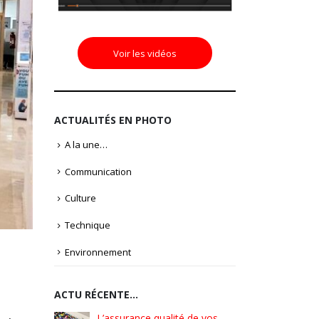
Voir les vidéos
ACTUALITÉS EN PHOTO
A la une…
Communication
Culture
Technique
Environnement
ACTU RÉCENTE…
é de vos
Pionniers d’hier – Précurseurs
L’assura