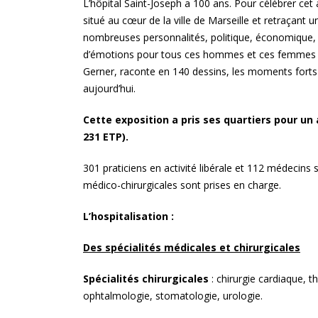
L’hôpital Saint-Joseph a 100 ans. Pour célébrer cet 
impressions
situé au cœur de la ville de Marseille et retraçant
nombreuses personnalités, politique, économique, 
d’émotions pour tous ces hommes et ces femmes qui
La Provence, au plus près d
territoires
Gerner, raconte en 140 dessins, les moments forts de
aujourd’hui.
« Métropole le Mag » :
Cette exposition a pris ses quartiers pour un a
Présentoirs du magazine de
231 ETP).
la Métropole Aix-Marseille
301 praticiens en activité libérale et 112 médecins 
La conserverie Marius-
médico-chirurgicales sont prises en charge.
Bernard à Saint-Chamas
L’hospitalisation :
«Alice et les drôles d’oiseau
Des spécialités médicales et chirurgicales
Spécialités chirurgicales
: chirurgie cardiaque, t
Le chassis aluminium rentra
ophtalmologie, stomatologie, urologie.