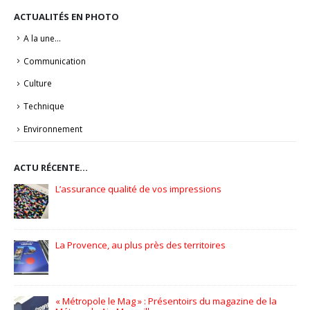
ACTUALITÉS EN PHOTO
A la une…
Communication
Culture
Technique
Environnement
ACTU RÉCENTE…
Pionniers d’hier – Précurseurs de demain
GPC Helmets – PLV en édition limitée
3 bis f à Aix-en-Provence