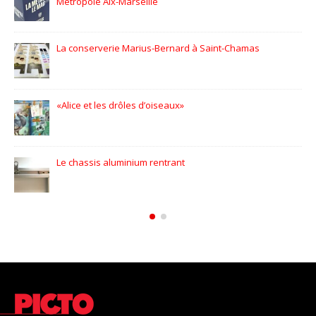
EFFIA, Stationnez en toute simplicité
L’Occitane en Provence – Flora Orchestra
Icônes automobiles l’expo