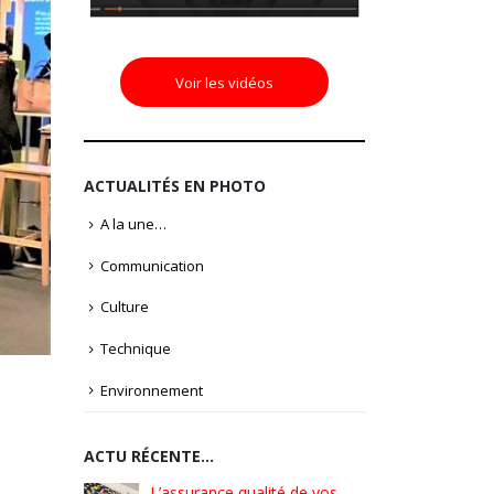
Voir les vidéos
ACTUALITÉS EN PHOTO
A la une…
Communication
Culture
Technique
Environnement
ACTU RÉCENTE…
é de vos
Pionniers d’hier – Précurseurs
L’assura