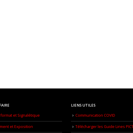
FAIRE
LIENS UTILES
format et Signalétique
Communication COVID
ment et Exposition
Télécharger les Guide Lines PIC