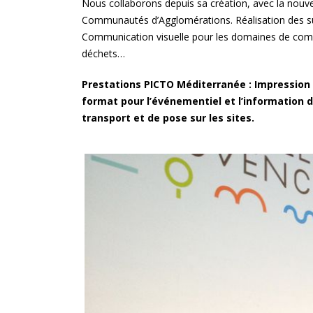
Nous collaborons depuis sa création, avec la nouve
impressions
Communautés d’Agglomérations. Réalisation des s
Communication visuelle pour les domaines de compé
déchets…
La Provence, au plus près d
territoires
Prestations PICTO Méditerranée : Impression 
format pour l’événementiel et l’information 
« Métropole le Mag » :
transport et de pose sur les sites.
Présentoirs du magazine de
la Métropole Aix-Marseille
La conserverie Marius-
Bernard à Saint-Chamas
«Alice et les drôles d’oiseau
Le chassis aluminium rentra