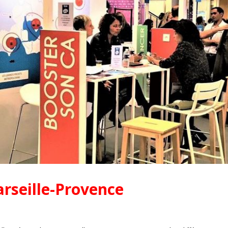
seille-Provence
Pionniers d’hier – Précurseurs
L’assurance qualit