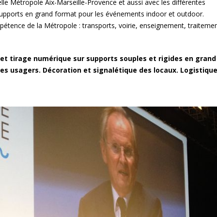
lle Métropole Aix-Marseille-Provence et aussi avec les différentes
de demain
impressions
upports en grand format pour les événements indoor et outdoor.
tence de la Métropole : transports, voirie, enseignement, traiteme
es
GPC Helmets – PLV en édition
La Provence, au p
limitée
territoires
et tirage numérique sur supports souples et rigides en grand
des usagers. Décoration et signalétique des locaux. Logistiqu
3 bis f à Aix-en-Provence
« Métropole le Mag
Présentoirs du ma
la Métropole Aix-M
EFFIA, Stationnez en toute
La conserverie Ma
simplicité
Bernard à Saint-
L’Occitane en Provence –
x»
«Alice et les drôle
Flora Orchestra
Icônes automobiles l’expo
nt
Le chassis alumin