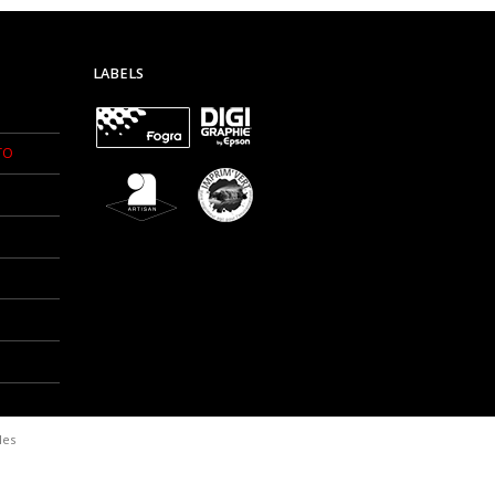
LABELS
TO
les