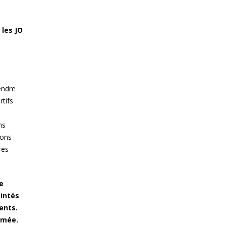
 les JO
endre
rtifs
ns
ions
res
e
eintés
ents.
imée.