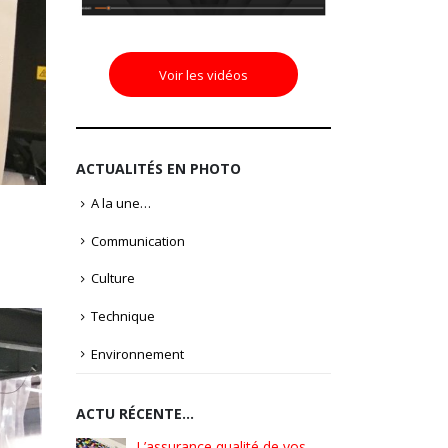
Voir les vidéos
ACTUALITÉS EN PHOTO
A la une…
Communication
Culture
Technique
Environnement
ACTU RÉCENTE…
é de vos
Pionniers d’hier – Précurseurs
L’assura