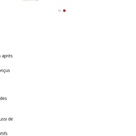
n après
onçus
 des
ussi de
tifs