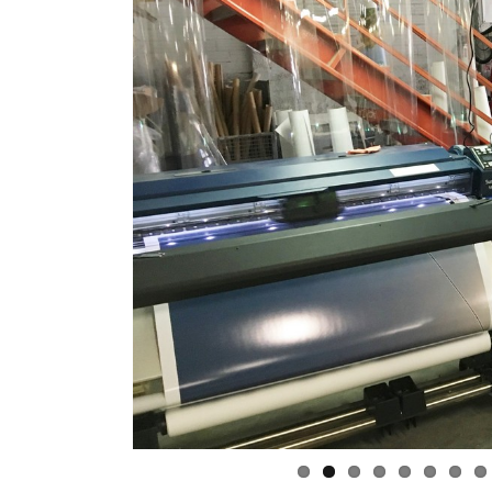
impressions
La Provence, au plus près d
territoires
« Métropole le Mag » :
Présentoirs du magazine de
la Métropole Aix-Marseille
La conserverie Marius-
Bernard à Saint-Chamas
«Alice et les drôles d’oiseau
Le chassis aluminium rentra