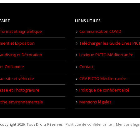
FAIRE
LIENS UTILES
format et Signalétique
Communication COVID
ment et Exposition
Télécharger les Guide Lines PIC
ndising et Décoration
Lexique PICTO Méditerranée
et Oriflamme
Contact
ur site et véhicule
CGV PICTO Méditerranée
esse et Photogravure
Politique de confidentialité
che environnementale
Mentions légales
copyright 2026. Tous Droits Réservés -
Politique de confidentialité
|
Mentions léga