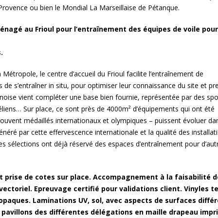
Provence ou bien le Mondial La Marseillaise de Pétanque.
nagé au Frioul pour l’entraînement des équipes de voile pour
.
a Métropole, le centre d’accueil du Frioul facilite l’entraînement de
e s’entraîner in situ, pour optimiser leur connaissance du site et pr
hinoise vient compléter une base bien fournie, représentée par des spo
sraéliens… Sur place, ce sont près de 4000m² d’équipements qui ont été
ouvent médaillés internationaux et olympiques – puissent évoluer da
éré par cette effervescence internationale et la qualité des installat
des sélections ont déjà réservé des espaces d’entraînement pour d’aut
 prise de cotes sur place. Accompagnement à la faisabilité d
vectoriel. Epreuvage certifié pour validations client. Vinyles t
paques. Laminations UV, sol, avec aspects de surfaces différ
pavillons des différentes délégations en maille drapeau impr