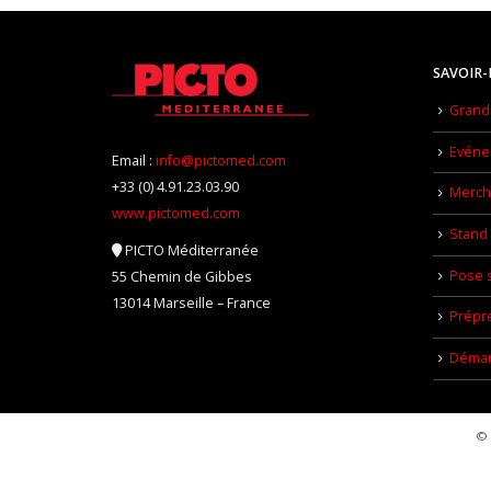
SAVOIR-
Grand 
Evéne
Email :
info@pictomed.com
+33 (0) 4.91.23.03.90
Mercha
www.pictomed.com
Stand 
PICTO Méditerranée
Pose s
55 Chemin de Gibbes
13014 Marseille – France
Prépr
Démar
© 