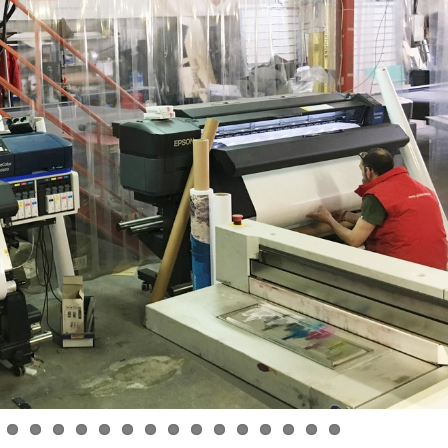
de demain
impressions
es
GPC Helmets – PLV en édition
La Provence, au p
limitée
territoires
3 bis f à Aix-en-Provence
« Métropole le Mag
Présentoirs du ma
la Métropole Aix-M
EFFIA, Stationnez en toute
La conserverie Ma
simplicité
Bernard à Saint-
L’Occitane en Provence –
x»
«Alice et les drôle
Flora Orchestra
Icônes automobiles l’expo
nt
Le chassis alumin