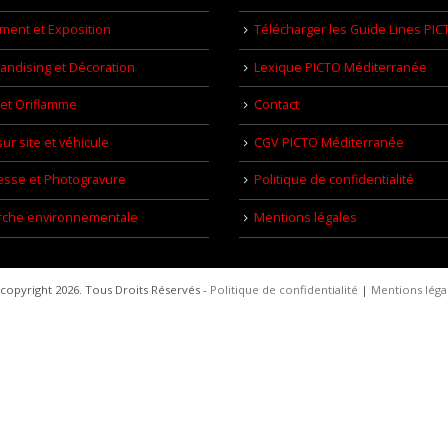
ment et Exposition
Télécharger les Guide Lines PIC
ndising et Décoration
Lexique PICTO Méditerranée
et Oriflamme
Contact
ur site et véhicule
CGV PICTO Méditerranée
esse et Photogravure
Politique de confidentialité
che environnementale
Mentions légales
copyright 2026. Tous Droits Réservés -
Politique de confidentialité
|
Mentions léga