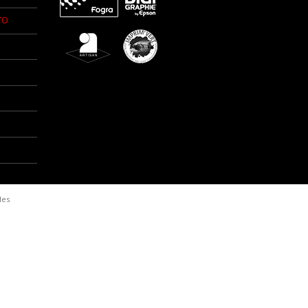
TO
les