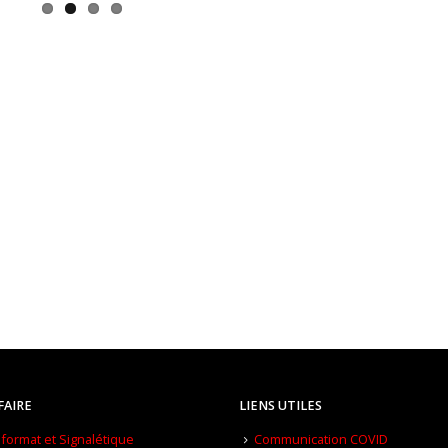
FAIRE
LIENS UTILES
format et Signalétique
Communication COVID