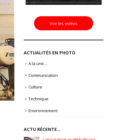
Voir les vidéos
ACTUALITÉS EN PHOTO
A la une…
Communication
Culture
Technique
Environnement
ACTU RÉCENTE…
é de vos
Pionniers d’hier – Précurseurs
L’assura