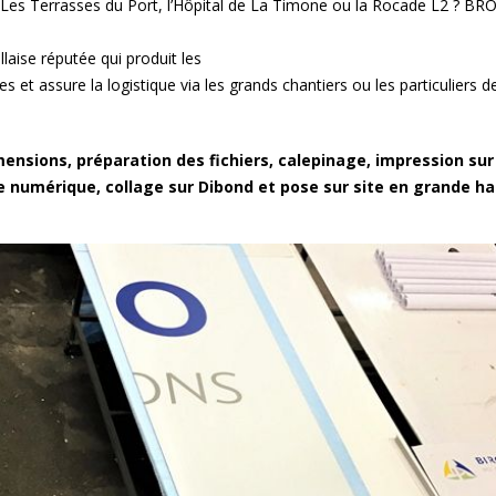
Les Terrasses du Port, l’Hôpital de La Timone ou la Rocade L2 ? B
de demain
impressions
laise réputée qui produit les
 et assure la logistique via les grands chantiers ou les particuliers d
es
GPC Helmets – PLV en édition
La Provence, au p
limitée
territoires
ensions, préparation des fichiers, calepinage, impression sur
3 bis f à Aix-en-Provence
« Métropole le Mag
e numérique, collage sur Dibond et pose sur site en grande ha
Présentoirs du ma
la Métropole Aix-M
EFFIA, Stationnez en toute
La conserverie Ma
simplicité
Bernard à Saint-
L’Occitane en Provence –
x»
«Alice et les drôle
Flora Orchestra
Icônes automobiles l’expo
nt
Le chassis alumin