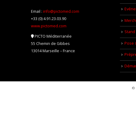
Evéne
Email :
info@pictomed.com
+33 (0) 4.91.23.03.90
Mercha
www.pictomed.com
Stand 
PICTO Méditerranée
Pose s
55 Chemin de Gibbes
13014 Marseille – France
Prépr
Démar
© 