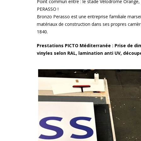
Point commun entre : le stade Vélodrome Orange, 
impressions
PERASSO !
Bronzo Perasso est une entreprise familiale marseil
matériaux de construction dans ses propres carrières
La Provence, au plus près d
territoires
1840.
Prestations PICTO Méditerranée : Prise de dim
« Métropole le Mag » :
vinyles selon RAL, lamination anti UV, découp
Présentoirs du magazine de
la Métropole Aix-Marseille
La conserverie Marius-
Bernard à Saint-Chamas
«Alice et les drôles d’oiseau
Le chassis aluminium rentra