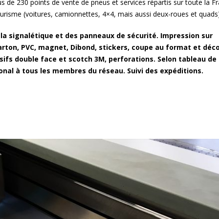
 de 230 points de vente de pneus et services répartis sur toute la Fr
de demain
impressions
ourisme (voitures, camionnettes, 4×4, mais aussi deux-roues et quads)
la signalétique et des panneaux de sécurité. Impression sur
es
GPC Helmets – PLV en édition
La Provence, au p
carton, PVC, magnet, Dibond, stickers, coupe au format et déc
limitée
territoires
sifs double face et scotch 3M, perforations. Selon tableau de
onal à tous les membres du réseau. Suivi des expéditions.
3 bis f à Aix-en-Provence
« Métropole le Mag
Présentoirs du ma
la Métropole Aix-M
EFFIA, Stationnez en toute
La conserverie Ma
simplicité
Bernard à Saint-
L’Occitane en Provence –
x»
«Alice et les drôle
Flora Orchestra
Icônes automobiles l’expo
nt
Le chassis alumin