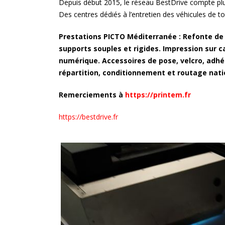
Depuis début 2015, le réseau BestDrive compte plus
impressions
Des centres dédiés à l’entretien des véhicules de t
Prestations PICTO Méditerranée : Refonte de 
La Provence, au plus près d
supports souples et rigides. Impression sur 
territoires
numérique. Accessoires de pose, velcro, adhé
répartition, conditionnement et routage nati
« Métropole le Mag » :
Présentoirs du magazine de
Remerciements à
https://printem.fr
la Métropole Aix-Marseille
https://bestdrive.fr
La conserverie Marius-
Bernard à Saint-Chamas
«Alice et les drôles d’oiseau
Le chassis aluminium rentra