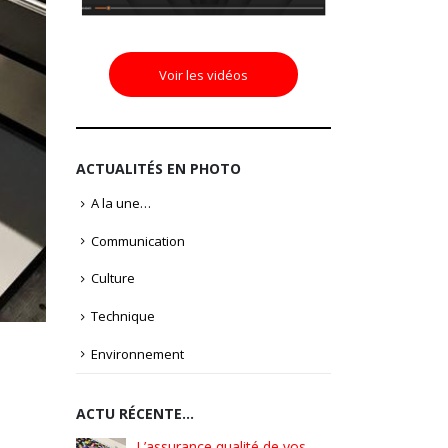
Voir les vidéos
ACTUALITÉS EN PHOTO
A la une…
Communication
Culture
Technique
Environnement
ACTU RÉCENTE…
é de vos
Pionniers d’hier – Précurseurs
L’assura