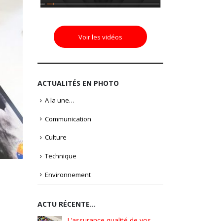
Voir les vidéos
ACTUALITÉS EN PHOTO
A la une…
Communication
Culture
Technique
Environnement
ACTU RÉCENTE…
é de vos
Pionniers d’hier – Précurseurs
L’assura