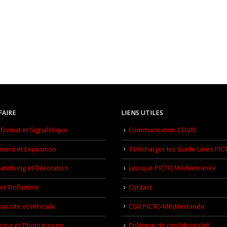
FAIRE
LIENS UTILES
format et Signalétique
Communication COVID
ment et Exposition
Télécharger les Guide Lines PIC
ndising et Décoration
Lexique PICTO Méditerranée
et Oriflamme
Contact
ur site et véhicule
CGV PICTO Méditerranée
esse et Photogravure
Politique de confidentialité