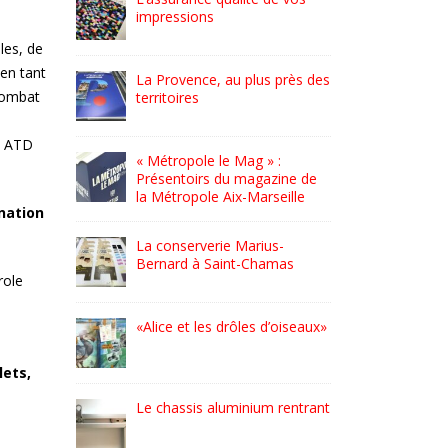
de demain
impress
les, de
 en tant
lus près des
GPC Helmets – PLV en édition
La Prove
 combat
limitée
territoir
oi ATD
g » :
3 bis f à Aix-en-Provence
« Métrop
gazine de
Présento
arseille
la Métro
ination
EFFIA, Stationnez en toute
rius-
La conse
simplicité
Chamas
Bernard
role
L’Occitane en Provence –
s d’oiseaux»
«Alice et
Flora Orchestra
lets,
Icônes automobiles l’expo
ium rentrant
Le chass