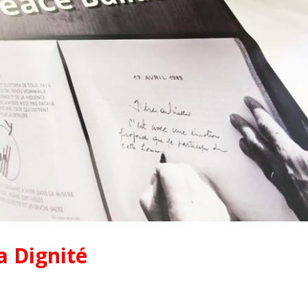
a Dignité
Pionniers d’hier – Précurseurs
L’assurance qualit