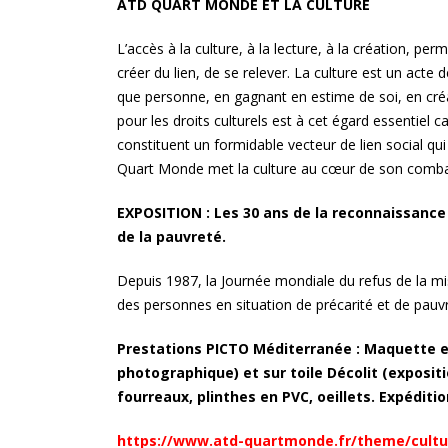
ATD QUART MONDE ET LA CULTURE
impressions
L’accès à la culture, à la lecture, à la création, p
créer du lien, de se relever. La culture est un acte d
La Provence, au plus près 
que personne, en gagnant en estime de soi, en créa
territoires
pour les droits culturels est à cet égard essentiel c
constituent un formidable vecteur de lien social qu
« Métropole le Mag » :
Quart Monde met la culture au cœur de son comba
Présentoirs du magazine d
la Métropole Aix-Marseille
EXPOSITION : Les 30 ans de la reconnaissance 
de la pauvreté.
La conserverie Marius-
Bernard à Saint-Chamas
Depuis 1987, la Journée mondiale du refus de la mi
des personnes en situation de précarité et de pauv
«Alice et les drôles d’oiseau
Prestations PICTO Méditerranée : Maquette et
photographique) et sur toile Décolit (expositi
fourreaux, plinthes en PVC, oeillets. Expéditio
Le chassis aluminium rentr
https://www.atd-quartmonde.fr/theme/cultu