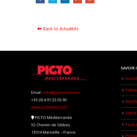
Back to Actualités
SAVOIR-
Grand 
Evéne
Email :
info@pictomed.com
+33 (0) 4.91.23.03.90
Mercha
www.pictomed.com
Stand 
PICTO Méditerranée
Pose s
55 Chemin de Gibbes
13014 Marseille – France
Prépr