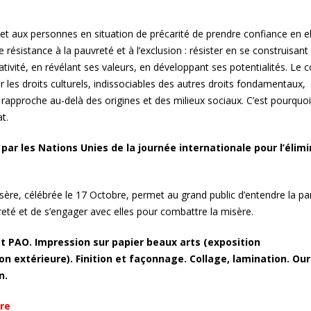
de demain
impressions
ermet aux personnes en situation de précarité de prendre confiance en el
e résistance à la pauvreté et à l’exclusion : résister en se construisant
des
GPC Helmets – PLV en édition
La Provence, au p
tivité, en révélant ses valeurs, en développant ses potentialités. Le
limitée
territoires
ar les droits culturels, indissociables des autres droits fondamentaux,
i rapproche au-delà des origines et des milieux sociaux. C’est pourqu
3 bis f à Aix-en-Provence
« Métropole le Ma
t.
e
Présentoirs du ma
la Métropole Aix-M
par les Nations Unies de la journée internationale pour l’élim
EFFIA, Stationnez en toute
La conserverie Ma
simplicité
Bernard à Saint-
sère, célébrée le 17 Octobre, permet au grand public d’entendre la pa
reté et de s’engager avec elles pour combattre la misère.
L’Occitane en Provence –
x»
«Alice et les drôle
Flora Orchestra
 PAO. Impression sur papier beaux arts (exposition
on extérieure). Finition et façonnage. Collage, lamination. Our
n.
Icônes automobiles l’expo
ant
Le chassis alumin
re